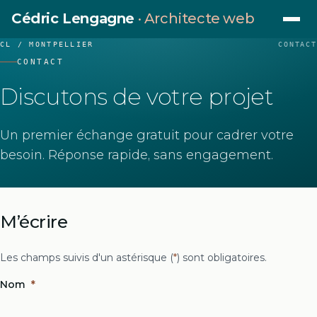
Cédric Lengagne
· Architecte web
Ouvrir 
CL / MONTPELLIER
CONTACT
CONTACT
Discutons de votre projet
Un premier échange gratuit pour cadrer votre
besoin. Réponse rapide, sans engagement.
M’écrire
Les champs suivis d'un astérisque (
*
) sont obligatoires.
Nom
*